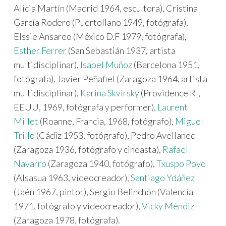
Alicia Martín (Madrid 1964, escultora), Cristina
García Rodero (Puertollano 1949, fotógrafa),
Elssie Ansareo (México D.F 1979, fotógrafa),
Esther Ferrer
(San Sebastián 1937, artista
multidisciplinar),
Isabel Muñoz
(Barcelona 1951,
fotógrafa), Javier Peñafiel (Zaragoza 1964, artista
multidisciplinar),
Karina Skvirsky
(Providence RI,
EEUU, 1969, fotógrafa y performer),
Laurent
Millet
(Roanne, Francia, 1968, fotógrafo),
Miguel
Trillo
(Cádiz 1953, fotógrafo), Pedro Avellaned
(Zaragoza 1936, fotógrafo y cineasta),
Rafael
Navarro
(Zaragoza 1940, fotógrafo),
Txuspo Poyo
(Alsasua 1963, videocreador),
Santiago Ydáñez
(Jaén 1967, pintor), Sergio Belinchón (Valencia
1971, fotógrafo y videocreador),
Vicky Méndiz
(Zaragoza 1978, fotógrafa).