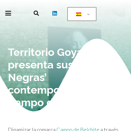
Territorio Goya
presenta sus ‘Pinturas
Negras’
contemporáneas en
Campo de Belchite
Dinamizar la comarca
Campo de Belchite
a través