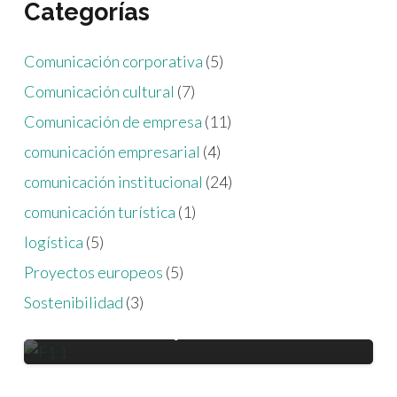
Categorías
Comunicación corporativa
(5)
Comunicación cultural
(7)
Comunicación de empresa
(11)
comunicación empresarial
(4)
comunicación institucional
(24)
comunicación turística
(1)
logística
(5)
LOGÍSTICA
PROYECTOS EUROPEOS
Proyectos europeos
(5)
PROYECTOS EUROPEOS
Zaragoza hace historia en la
Sostenibilidad
(3)
logística de emergencias con el
COMUNICACIÓN INSTITUCIONAL
vuelo del Proyecto USAVE
Aragón EDIH renueva su
reconocimiento de la Comisión
Europea y contará con 4,4