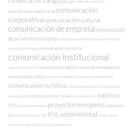
comunicación Zaragoza
aragon
cadena de suministro
comunicación
comunicacion empresarial
corporativa
comunicación cultural
comunicación de empresa
comunicación
de proyectos europeos
comunicación empresa
comunicación en pyme
comunicación industrial
comunicación en salud
comunicación institucional
Comunicación logística
comunicaciónlogística
comunicación interna
comunicación salud
comunicación sanitaria
comunicación sociosanitaria
comunicación turística
consultora comunicación
consultora de
logística
economía circular
comunicacion
formación en comunicación
proyectos europeos
ODS
reputación
plan de comunicación
sostenibilidad
RSE
Reputación empresarial
RSC
Tercer Sector
turismo
turismo cultural
Virtus Comunicación