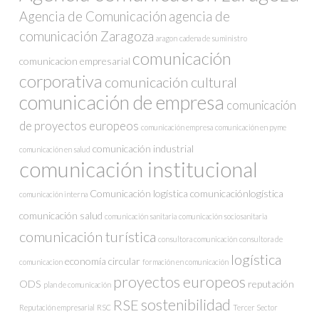
Agencia de Comunicación
agencia de
comunicación Zaragoza
aragon
cadena de suministro
comunicación
comunicacion empresarial
corporativa
comunicación cultural
comunicación de empresa
comunicación
de proyectos europeos
comunicación empresa
comunicación en pyme
comunicación industrial
comunicación en salud
comunicación institucional
Comunicación logística
comunicaciónlogística
comunicación interna
comunicación salud
comunicación sanitaria
comunicación sociosanitaria
comunicación turística
consultora comunicación
consultora de
logística
economía circular
comunicacion
formación en comunicación
proyectos europeos
ODS
reputación
plan de comunicación
sostenibilidad
RSE
Reputación empresarial
RSC
Tercer Sector