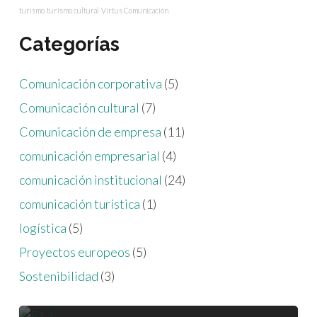
turismo
turismo cultural
Virtus Comunicación
Categorías
Comunicación corporativa
(5)
Comunicación cultural
(7)
Comunicación de empresa
(11)
comunicación empresarial
(4)
comunicación institucional
(24)
comunicación turística
(1)
logística
(5)
LOGÍSTICA
PROYECTOS EUROPEOS
Proyectos europeos
(5)
PROYECTOS EUROPEOS
Zaragoza hace historia en la
Sostenibilidad
(3)
logística de emergencias con el
COMUNICACIÓN INSTITUCIONAL
vuelo del Proyecto USAVE
Aragón EDIH renueva su