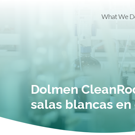
What We D
Dolmen CleanRoo
salas blancas en 