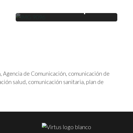
logística en Aragón en
un summit disruptivo
a
,
Agencia de Comunicación
,
comunicación de
ción salud
,
comunicación sanitaria
,
plan de