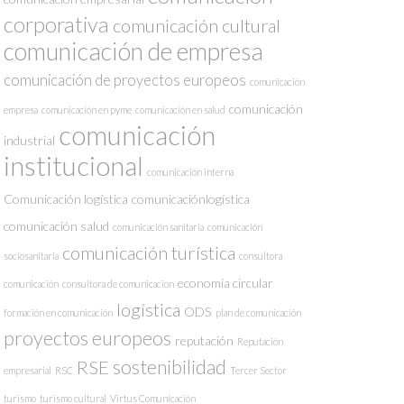
corporativa
comunicación cultural
comunicación de empresa
comunicación de proyectos europeos
comunicación
comunicación
empresa
comunicación en pyme
comunicación en salud
comunicación
industrial
institucional
comunicación interna
Comunicación logística
comunicaciónlogística
comunicación salud
comunicación sanitaria
comunicación
comunicación turística
sociosanitaria
consultora
economía circular
comunicación
consultora de comunicacion
logística
ODS
formación en comunicación
plan de comunicación
proyectos europeos
reputación
Reputación
sostenibilidad
RSE
empresarial
RSC
Tercer Sector
turismo
turismo cultural
Virtus Comunicación