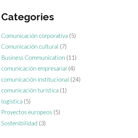
Categories
Comunicación corporativa
(5)
Comunicación cultural
(7)
Business Communication
(11)
comunicación empresarial
(4)
comunicación institucional
(24)
comunicación turística
(1)
LOGÍSTICA
PROYECTOS EUROPEOS
logística
(5)
Zaragoza hace historia
PROYECTOS EUROPEOS
en la logística de
Proyectos europeos
(5)
COMUNICACIÓN INSTITUCIONAL
emergencias con el
Sostenibilidad
(3)
Aragón EDIH renueva
vuelo del Proyecto