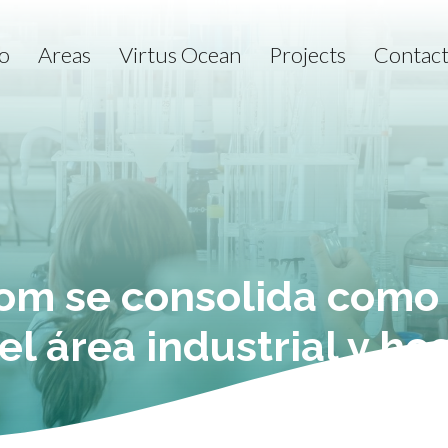
o
Areas
Virtus Ocean
Projects
Contac
m se consolida como 
el área industrial y hos