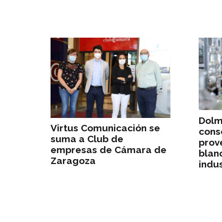
Dolm
Virtus Comunicación se
cons
suma a Club de
prov
empresas de Cámara de
blan
Zaragoza
indus