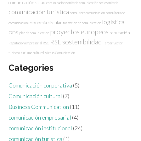
comunicación salud
comunicación sanitaria
comunicación sociosanitaria
comunicación turística
consultora comunicación
consultora de
logística
economía circular
comunicacion
formación en comunicación
proyectos europeos
ODS
reputación
plan de comunicación
sostenibilidad
RSE
Reputación empresarial
RSC
Tercer Sector
turismo
turismo cultural
Virtus Comunicación
Categories
Comunicación corporativa
(5)
Comunicación cultural
(7)
Business Communication
(11)
comunicación empresarial
(4)
comunicación institucional
(24)
comunicación turística
(1)