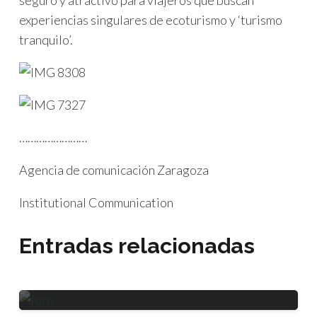
experiencias singulares de ecoturismo y ‘turismo
tranquilo’.
……………………
Agencia de comunicación Zaragoza
PROYECTOS EUROPEOS
Institutional Communication
COMUNICACIÓN INSTITUCIONAL
Aragón EDIH renueva su
Entradas relacionadas
reconocimiento de la Comisión
Europea y contará con 4,4
millones
COMUNICACIÓN INSTITUCIONAL
LOGÍSTICA
ALIA encumbra la logística