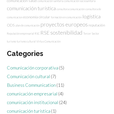
comunicación salud
comunicación sanitaria
comunicación sociosanitaria
comunicación turística
consultora comunicación
consultora de
logística
economía circular
comunicacion
formación en comunicación
proyectos europeos
ODS
reputación
plan de comunicación
sostenibilidad
RSE
Reputación empresarial
RSC
Tercer Sector
turismo
turismo cultural
Virtus Comunicación
Categories
Comunicación corporativa
(5)
Comunicación cultural
(7)
Business Communication
(11)
comunicación empresarial
(4)
comunicación institucional
(24)
comunicación turística
(1)