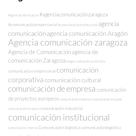
#agenciacomunicaciónzaragoza
#agenciacomunicacion
agencia
#comunicaciónempresarial
#comunincacioninstitucional
comunicación
agencia comunicación Aragón
Agencia comunicación zaragoza
Agencia de Comunicación
agencia de
comunicación Zaragoza
aragon
cadena de suministro
comunicación
comunicacion empresarial
corporativa
comunicación cultural
comunicación de empresa
comunicación
de proyectos europeos
comunicación empresa
comunicación en pyme
comunicación industrial
comunicación en salud
comunicación institucional
Comunicación logística
comunicaciónlogística
comunicación interna