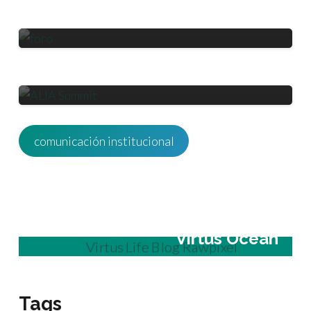
Europea y contará con 4,4
millones
COMUNICACIÓN INSTITUCIONAL
LOGÍSTICA
ALIA encumbra la logística
aragonesa en la gala de su 15
aniversario
comunicación institucional
Virtus Ocean
Tags