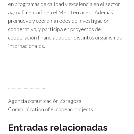
en programas de calidad y excelencia en el sector
agroalimentario en el Mediterráneo. Además,
promueve y coordina redes de investigación
cooperativa, y participa en proyectos de
cooperación financiados por distintos organismos
internacionales.
………………………….
Agencia comunicación Zaragoza
PROYECTOS EUROPEOS
Communication of european projects
COMUNICACIÓN INSTITUCIONAL
Aragón EDIH renueva su
Entradas relacionadas
reconocimiento de la Comisión