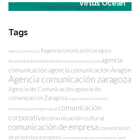
Virtus Ocean
Tags
#agenciacomunicaciónzaragoza
#agenciacomunicacion
agencia
#comunicaciónempresarial
#comunincacioninstitucional
comunicación
agencia comunicación Aragón
Agencia comunicación zaragoza
Agencia de Comunicación
agencia de
comunicación Zaragoza
aragon
cadena de suministro
comunicación
comunicacion empresarial
corporativa
comunicación cultural
comunicación de empresa
comunicación
de proyectos europeos
comunicación empresa
comunicación en pyme