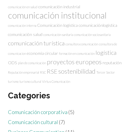
comunicación industrial
comunicación en salud
comunicación institucional
Comunicación logística
comunicaciónlogística
comunicación interna
comunicación salud
comunicación sanitaria
comunicación sociosanitaria
comunicación turística
consultora comunicación
consultora de
logística
economía circular
comunicacion
formación en comunicación
proyectos europeos
ODS
reputación
plan de comunicación
sostenibilidad
RSE
Reputación empresarial
RSC
Tercer Sector
turismo
turismo cultural
Virtus Comunicación
Categories
Comunicación corporativa
(5)
Comunicación cultural
(7)
Business Communication
(11)