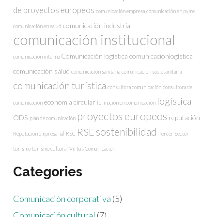
de proyectos europeos
comunicación empresa
comunicación en pyme
comunicación industrial
comunicación en salud
comunicación institucional
Comunicación logística
comunicaciónlogística
comunicación interna
comunicación salud
comunicación sanitaria
comunicación sociosanitaria
comunicación turística
consultora comunicación
consultora de
logística
economía circular
comunicacion
formación en comunicación
proyectos europeos
ODS
reputación
plan de comunicación
sostenibilidad
RSE
Reputación empresarial
RSC
Tercer Sector
turismo
turismo cultural
Virtus Comunicación
Categories
Comunicación corporativa
(5)
Comunicación cultural
(7)