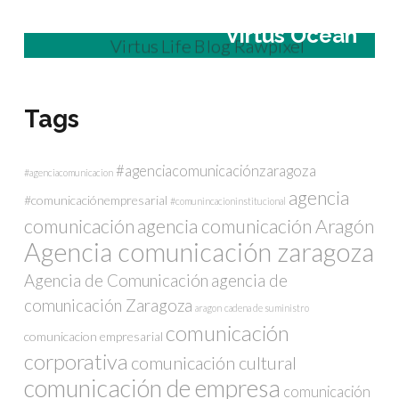
Virtus Ocean
Tags
#agenciacomunicaciónzaragoza
#agenciacomunicacion
agencia
#comunicaciónempresarial
#comunincacioninstitucional
comunicación
agencia comunicación Aragón
Agencia comunicación zaragoza
Agencia de Comunicación
agencia de
comunicación Zaragoza
aragon
cadena de suministro
comunicación
comunicacion empresarial
corporativa
comunicación cultural
comunicación de empresa
comunicación