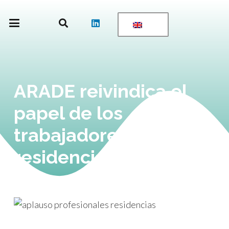
ARADE reivindica el
papel de los
trabajadores de
residencias